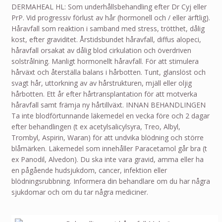
DERMAHEAL HL: Som underhållsbehandling efter Dr Cyj eller
PrP. Vid progressiv förlust av hår (hormonell och / eller ärftlig).
Håravfall som reaktion i samband med stress, trötthet, dålig
kost, efter graviditet. Årstidsbundet håravfall, diffus alopeci,
håravfall orsakat av dålig blod cirkulation och överdriven
solstrålning. Manligt hormonellt håravfall. För att stimulera
hårväxt och återställa balans i hårbotten. Tunt, glanslöst och
svagt hår, uttorkning av av hårstrukturen, mjäll eller oljig
hårbotten. Ett år efter hårtransplantation för att motverka
håravfall samt främja ny hårtillväxt. INNAN BEHANDLINGEN
Ta inte blodförtunnande läkemedel en vecka före och 2 dagar
efter behandlingen (t ex acetylsalicylsyra, Treo, Albyl,
Trombyl, Aspirin, Waran) för att undvika blödning och större
blåmärken. Läkemedel som innehåller Paracetamol går bra (t
ex Panodil, Alvedon). Du ska inte vara gravid, amma eller ha
en pågående hudsjukdom, cancer, infektion eller
blödningsrubbning. Informera din behandlare om du har några
sjukdomar och om du tar några mediciner.