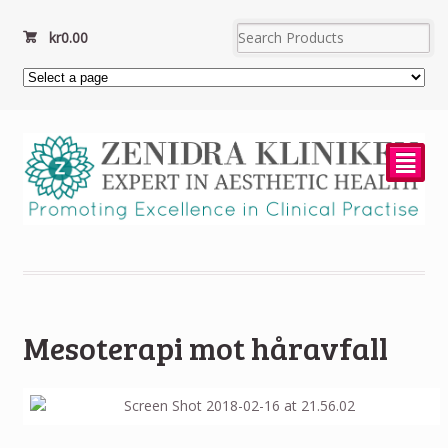
kr
0.00
²
Mesoterapi mot håravfall