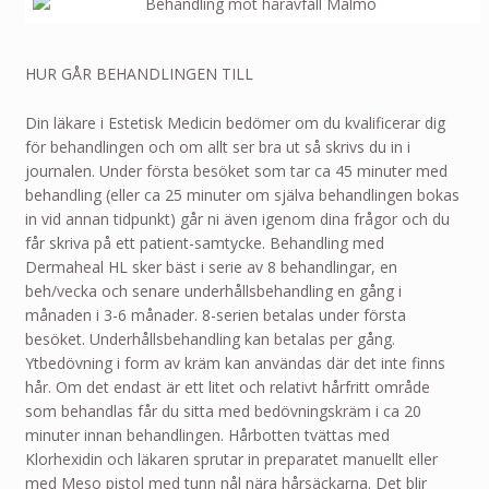
HUR GÅR BEHANDLINGEN TILL
Din läkare i Estetisk Medicin bedömer om du kvalificerar dig
för behandlingen och om allt ser bra ut så skrivs du in i
journalen. Under första besöket som tar ca 45 minuter med
behandling (eller ca 25 minuter om själva behandlingen bokas
in vid annan tidpunkt) går ni även igenom dina frågor och du
får skriva på ett patient-samtycke. Behandling med
Dermaheal HL sker bäst i serie av 8 behandlingar, en
beh/vecka och senare underhållsbehandling en gång i
månaden i 3-6 månader. 8-serien betalas under första
besöket. Underhållsbehandling kan betalas per gång.
Ytbedövning i form av kräm kan användas där det inte finns
hår. Om det endast är ett litet och relativt hårfritt område
som behandlas får du sitta med bedövningskräm i ca 20
minuter innan behandlingen. Hårbotten tvättas med
Klorhexidin och läkaren sprutar in preparatet manuellt eller
med Meso pistol med tunn nål nära hårsäckarna. Det blir