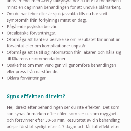
andra medel med Acetylsalicylsyra bör du inte ta medicinen i
minst en dag innan behandlingen för att undvika blåmärken).
Om du har feber eller är sjuk (avvakta tills du har varit
symptomfri från förkylning i minst en dag).
Pågående psykiska besvär.
Orealistiska förväntningar.
Oförmåga att hantera besvikelse om resultatet blir annat än
förväntat eller om komplikationer uppstår.
Oförmåga att ta till sig information från läkaren och hålla sig
till läkarens rekommendationer.
Osäkerhet om man verkligen vill genomföra behandlingen
eller press från närstående.
Oklara förväntningar.
Syns effekten direkt?
Nej, direkt efter behandlingen ser du inte effekten. Det som
kan synas är märken efter nålen som ser ut som myggbett
och försvinner efter 30-60 min. Resultatet av din behandling
börjar först bli synligt efter 4-7 dagar och får full effekt efter