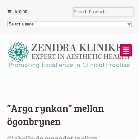
kr
0.00
²
”Arga rynkan” mellan
ögonbrynen
Glabella är området mellan