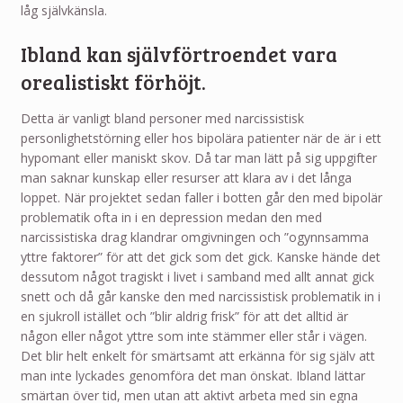
låg självkänsla.
Ibland kan självförtroendet vara
orealistiskt förhöjt.
Detta är vanligt bland personer med narcissistisk
personlighetstörning eller hos bipolära patienter när de är i ett
hypomant eller maniskt skov. Då tar man lätt på sig uppgifter
man saknar kunskap eller resurser att klara av i det långa
loppet. När projektet sedan faller i botten går den med bipolär
problematik ofta in i en depression medan den med
narcissistiska drag klandrar omgivningen och ”ogynnsamma
yttre faktorer” för att det gick som det gick. Kanske hände det
dessutom något tragiskt i livet i samband med allt annat gick
snett och då går kanske den med narcissistisk problematik in i
en sjukroll istället och ”blir aldrig frisk” för att det alltid är
någon eller något yttre som inte stämmer eller står i vägen.
Det blir helt enkelt för smärtsamt att erkänna för sig själv att
man inte lyckades genomföra det man önskat. Ibland lättar
smärtan över tid, men utan att aktivt arbeta med sin egna