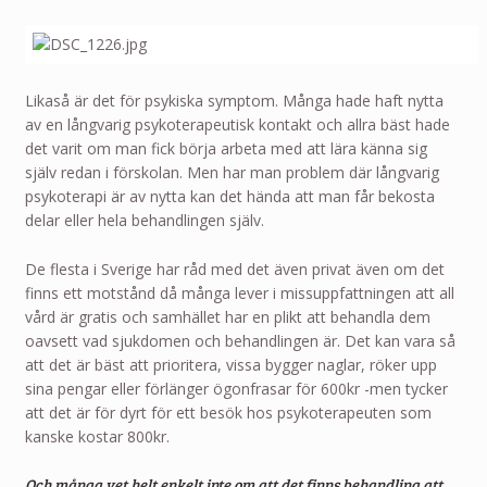
Likaså är det för psykiska symptom. Många hade haft nytta
av en långvarig psykoterapeutisk kontakt och allra bäst hade
det varit om man fick börja arbeta med att lära känna sig
själv redan i förskolan. Men har man problem där långvarig
psykoterapi är av nytta kan det hända att man får bekosta
delar eller hela behandlingen själv.
De flesta i Sverige har råd med det även privat även om det
finns ett motstånd då många lever i missuppfattningen att all
vård är gratis och samhället har en plikt att behandla dem
oavsett vad sjukdomen och behandlingen är. Det kan vara så
att det är bäst att prioritera, vissa bygger naglar, röker upp
sina pengar eller förlänger ögonfrasar för 600kr -men tycker
att det är för dyrt för ett besök hos psykoterapeuten som
kanske kostar 800kr.
Och många vet helt enkelt inte om att det finns behandling att