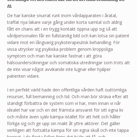
få.
De har kanske snurrat runt inom vårdapparaten i åratal,
träffat nya läkare varje gång under korta samtal och aldrig
fått en chans att i en trygg kontakt öppna upp sig så att
vårdpersonalen får en fullständig bild och kan lotsa sin patient
vidare mot en långvarig psykoterapeutisk behandling. För
vissa utrycker sig psykiska problem genom kroppsliga
symptom och man har kanske fastnat i att göra
hälsoundersökningar och somatiska utredningar som trots att
de inte visar något avvikande inte lugnar eller hjälper
patienten vidare.
I en perfekt värld hade den offentliga vården haft outtömliga
resurser, full bemanning och tid. Och man bör sträva efter att
ständigt förbättra de system som vi har, men innan vi når
idealet har var och en det främsta ansvaret för sitt egna liv
och måste även själv kämpa istället för att helt och håller
förliga sig och ge upp sin makt åt yttre aktörer. Det gäller
verkligen att fortsätta kämpa för sin egna skull och inte tappa
hoppet. I de flesta fallen finns det hjälp att få, och