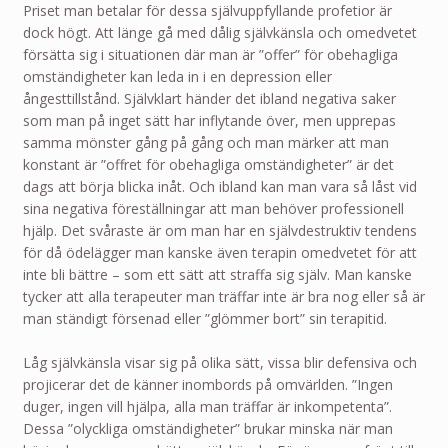
Priset man betalar för dessa självuppfyllande profetior är
dock högt. Att länge gå med dålig självkänsla och omedvetet
försätta sig i situationen där man är ”offer” för obehagliga
omständigheter kan leda in i en depression eller
ångesttillstånd. Självklart händer det ibland negativa saker
som man på inget sätt har inflytande över, men upprepas
samma mönster gång på gång och man märker att man
konstant är ”offret för obehagliga omständigheter” är det
dags att börja blicka inåt. Och ibland kan man vara så låst vid
sina negativa föreställningar att man behöver professionell
hjälp. Det svåraste är om man har en självdestruktiv tendens
för då ödelägger man kanske även terapin omedvetet för att
inte bli bättre – som ett sätt att straffa sig själv. Man kanske
tycker att alla terapeuter man träffar inte är bra nog eller så är
man ständigt försenad eller ”glömmer bort” sin terapitid.
Låg självkänsla visar sig på olika sätt, vissa blir defensiva och
projicerar det de känner inombords på omvärlden. ”Ingen
duger, ingen vill hjälpa, alla man träffar är inkompetenta”.
Dessa ”olyckliga omständigheter” brukar minska när man