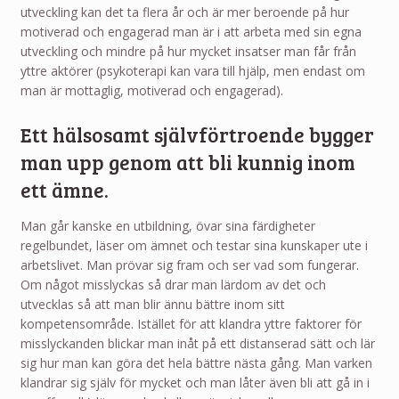
utveckling kan det ta flera år och är mer beroende på hur
motiverad och engagerad man är i att arbeta med sin egna
utveckling och mindre på hur mycket insatser man får från
yttre aktörer (psykoterapi kan vara till hjälp, men endast om
man är mottaglig, motiverad och engagerad).
Ett hälsosamt självförtroende bygger
man upp genom att bli kunnig inom
ett ämne.
Man går kanske en utbildning, övar sina färdigheter
regelbundet, läser om ämnet och testar sina kunskaper ute i
arbetslivet. Man prövar sig fram och ser vad som fungerar.
Om något misslyckas så drar man lärdom av det och
utvecklas så att man blir ännu bättre inom sitt
kompetensområde. Istället för att klandra yttre faktorer för
misslyckanden blickar man inåt på ett distanserad sätt och lär
sig hur man kan göra det hela bättre nästa gång. Man varken
klandrar sig själv för mycket och man låter även bli att gå in i