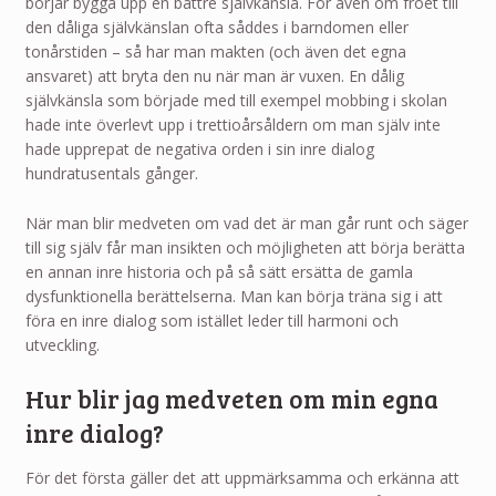
börjar bygga upp en bättre självkänsla. För även om fröet till
den dåliga självkänslan ofta såddes i barndomen eller
tonårstiden – så har man makten (och även det egna
ansvaret) att bryta den nu när man är vuxen. En dålig
självkänsla som började med till exempel mobbing i skolan
hade inte överlevt upp i trettioårsåldern om man själv inte
hade upprepat de negativa orden i sin inre dialog
hundratusentals gånger.
När man blir medveten om vad det är man går runt och säger
till sig själv får man insikten och möjligheten att börja berätta
en annan inre historia och på så sätt ersätta de gamla
dysfunktionella berättelserna. Man kan börja träna sig i att
föra en inre dialog som istället leder till harmoni och
utveckling.
Hur blir jag medveten om min egna
inre dialog?
För det första gäller det att uppmärksamma och erkänna att