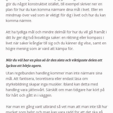
gör du något konstruktivt istället, till exempel skriver ner en
plan för hur du kan komma närmare dina mål i livet. Eller en
mindmap över vad som är viktigt för dig i livet och hur du kan
komma närmre.
Att ha tydliga mål och mindre delmål för hur du vill gå framåt i
ditt liv ger dig två livsviktiga saker: en riktning eller kompass i
livet när saker krånglar till sig och du känner dig vilse, samt en
högre mening som är värd att kämpa för.
När du väl har en plan så är den sista och viktigaste delen att
lyckas att börja agera.
Utan regelbunden handling kommer man inte närmare sina
mål. Att fantisera, teoretisera eller endast läsa om
styrkebildning skapar inga muskler. Ibland kan detta med
handling vara jättesvårt. Särskilt om man tidigare har kört på
för hårt och gått in i väggen.
Har man en gång varit utbränd så vet man att man inte tål hur
mycket som helst och man kan vara rädd för att det ska gå