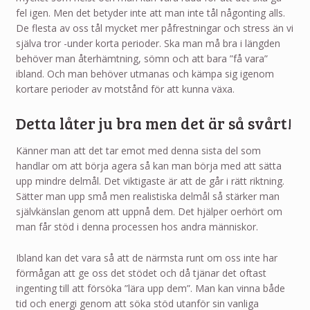
fel igen. Men det betyder inte att man inte tål någonting alls.
De flesta av oss tål mycket mer påfrestningar och stress än vi
själva tror -under korta perioder. Ska man må bra i längden
behöver man återhämtning, sömn och att bara ”få vara”
ibland. Och man behöver utmanas och kämpa sig igenom
kortare perioder av motstånd för att kunna växa.
Detta låter ju bra men det är så svårt!
Känner man att det tar emot med denna sista del som
handlar om att börja agera så kan man börja med att sätta
upp mindre delmål. Det viktigaste är att de går i rätt riktning.
Sätter man upp små men realistiska delmål så stärker man
självkänslan genom att uppnå dem. Det hjälper oerhört om
man får stöd i denna processen hos andra människor.
Ibland kan det vara så att de närmsta runt om oss inte har
förmågan att ge oss det stödet och då tjänar det oftast
ingenting till att försöka ”lära upp dem”. Man kan vinna både
tid och energi genom att söka stöd utanför sin vanliga