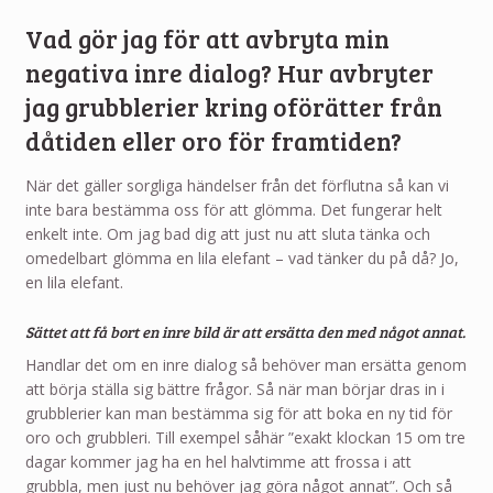
Vad gör jag för att avbryta min
negativa inre dialog? Hur avbryter
jag grubblerier kring oförätter från
dåtiden eller oro för framtiden?
När det gäller sorgliga händelser från det förflutna så kan vi
inte bara bestämma oss för att glömma. Det fungerar helt
enkelt inte. Om jag bad dig att just nu att sluta tänka och
omedelbart glömma en lila elefant – vad tänker du på då? Jo,
en lila elefant.
Sättet att få bort en inre bild är att ersätta den med något annat.
Handlar det om en inre dialog så behöver man ersätta genom
att börja ställa sig bättre frågor. Så när man börjar dras in i
grubblerier kan man bestämma sig för att boka en ny tid för
oro och grubbleri. Till exempel såhär ”exakt klockan 15 om tre
dagar kommer jag ha en hel halvtimme att frossa i att
grubbla, men just nu behöver jag göra något annat”. Och så