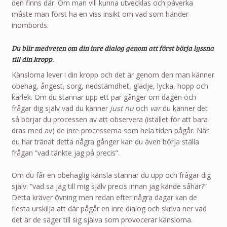
den finns där. Om man vill kunna utvecklas och påverka
måste man först ha en viss insikt om vad som händer
inombords.
Du blir medveten om din inre dialog genom att först börja lyssna
till din kropp.
Känslorna lever i din kropp och det är genom den man känner
obehag, ångest, sorg, nedstämdhet, glädje, lycka, hopp och
kärlek. Om du stannar upp ett par gånger om dagen och
frågar dig själv vad du känner
just nu
och
var
du känner det
så börjar du processen av att observera (istället för att bara
dras med av) de inre processerna som hela tiden pågår. När
du har tränat detta några gånger kan du även börja ställa
frågan ”vad tänkte jag på precis”.
Om du får en obehaglig känsla stannar du upp och frågar dig
själv: ”vad sa jag till mig själv precis innan jag kände såhär?”
Detta kräver övning men redan efter några dagar kan de
flesta urskilja att där pågår en inre dialog och skriva ner vad
det är de säger till sig själva som provocerar känslorna.