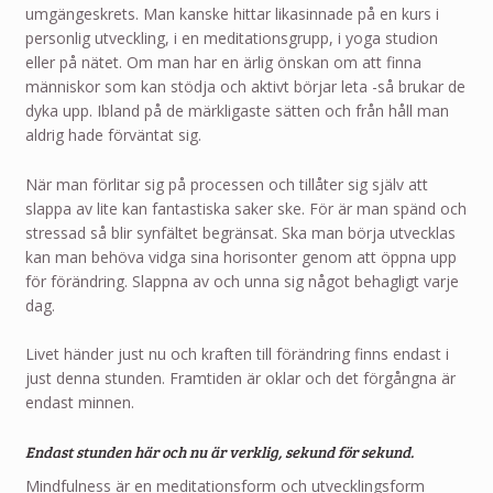
umgängeskrets. Man kanske hittar likasinnade på en kurs i
personlig utveckling, i en meditationsgrupp, i yoga studion
eller på nätet. Om man har en ärlig önskan om att finna
människor som kan stödja och aktivt börjar leta -så brukar de
dyka upp. Ibland på de märkligaste sätten och från håll man
aldrig hade förväntat sig.
När man förlitar sig på processen och tillåter sig själv att
slappa av lite kan fantastiska saker ske. För är man spänd och
stressad så blir synfältet begränsat. Ska man börja utvecklas
kan man behöva vidga sina horisonter genom att öppna upp
för förändring. Slappna av och unna sig något behagligt varje
dag.
Livet händer just nu och kraften till förändring finns endast i
just denna stunden. Framtiden är oklar och det förgångna är
endast minnen.
Endast stunden här och nu är verklig, sekund för sekund.
Mindfulness är en meditationsform och utvecklingsform