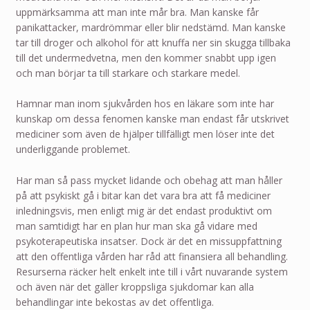
uppmärksamma att man inte mår bra. Man kanske får
panikattacker, mardrömmar eller blir nedstämd. Man kanske
tar till droger och alkohol för att knuffa ner sin skugga tillbaka
till det undermedvetna, men den kommer snabbt upp igen
och man börjar ta till starkare och starkare medel.
Hamnar man inom sjukvården hos en läkare som inte har
kunskap om dessa fenomen kanske man endast får utskrivet
mediciner som även de hjälper tillfälligt men löser inte det
underliggande problemet.
Har man så pass mycket lidande och obehag att man håller
på att psykiskt gå i bitar kan det vara bra att få mediciner
inledningsvis, men enligt mig är det endast produktivt om
man samtidigt har en plan hur man ska gå vidare med
psykoterapeutiska insatser. Dock är det en missuppfattning
att den offentliga vården har råd att finansiera all behandling.
Resurserna räcker helt enkelt inte till i vårt nuvarande system
och även när det gäller kroppsliga sjukdomar kan alla
behandlingar inte bekostas av det offentliga.