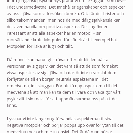
Inom Jungiansk psykoanalys pratar vi om ”Skuggan” som lever
i det undermedvetna. Det innehåller egenskaper och aspekter
av oss själva som vi försöker förneka. Ofta är det brister och
tillkortakommanden, men hos de med dålig självkänsla kan
det även handla om positiva aspekter. Det jag finner
intressant är att alla aspekter har en motpol – sin
motsättande kraft. Motpolen för kärlek är till exempel hat.
Motpolen för ilska är lugn och tillit.
Då människan naturligt strävar efter att bli den bästa
versionen av sig själv kan det vara så att de som förnekat
vissa aspekter av sig själva och därför inte utvecklat dem
förflyttar de till en början neutrala aspekterna in i det
omedvetna, in i skuggan. För att få upp aspekterna till det
medvetna så att man kan ta dem till vara och växa gör vårt
psyke allt i sin makt för att uppmärksamma oss på att de
finns.
Lyssnar vi inte länge nog förvandlas aspekterna till sina
negativa motpoler och börjar poppa upp ovanför ytan till det
medvetna mer och mer intensivt. Det är då man börjar