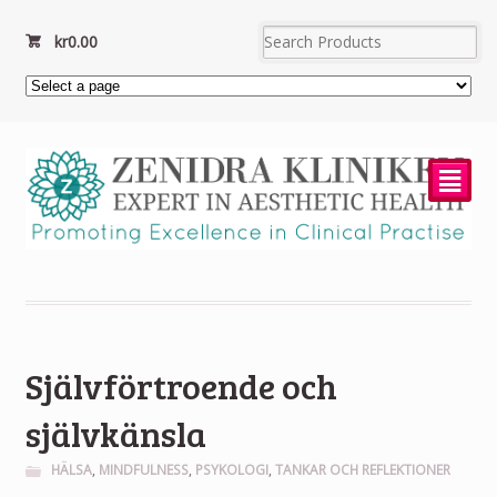
kr
0.00
²
Självförtroende och
självkänsla
HÄLSA
,
MINDFULNESS
,
PSYKOLOGI
,
TANKAR OCH REFLEKTIONER