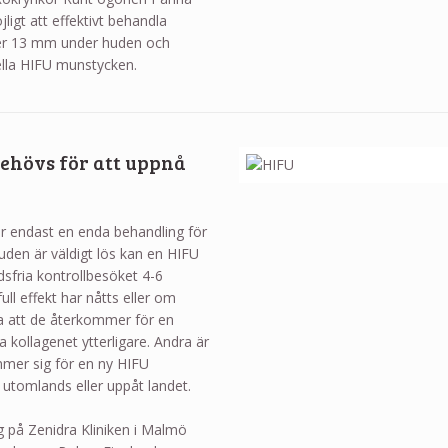
ligt att effektivt behandla
 ner 13 mm under huden och
ella HIFU munstycken.
ehövs för att uppnå
er endast en enda behandling för
uden är väldigt lös kan en HIFU
sfria kontrollbesöket 4-6
l effekt har nåtts eller om
a att de återkommer för en
a kollagenet ytterligare. Andra är
mmer sig för en ny HIFU
 utomlands eller uppåt landet.
 på Zenidra Kliniken i Malmö