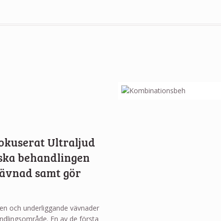
Fokuserat Ultraljud
iska behandlingen
vävnad samt gör
den och underliggande vävnader
ndlingsområde. En av de första