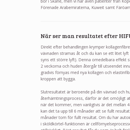
bor i Skåne, men vi har även patienter från Kö
Förenade Arabemiraterna, Kuweit samt Färöar
När ser man resultatet efter HIF
Direkt efter behandlingen krymper kollagenfib
vävnaden stramas åt och du kan se ett litet lyf
syns ett större lyft). Denna omedelbara effekt 
2 veckorna och huden återgår till utseendet inn
gradvis förnyas med nya kollagen och elastinfi
kroppen att bygga.
Slutresultatet är beroende på din vävnad och hu
återhämtningsprocess, därför är det omöjligt att
när det kommer, men vanligtvis är det mellan 4
kan det ta upp till 6 månader att se fullt resulta
månader tom för fullt resultat. Om du har aut
i sköldkörtel-funktionen är cellförnyelseprocess