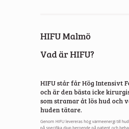
HIFU Malmö
Vad är HIFU?
HIFU står får Hög Intensivt 
och är den bästa icke kirurg
som stramar åt lös hud och 
huden tätare.
Genom HIFU levereras hög värmeenergi till hu
på specifika djup beroende på patient och beha