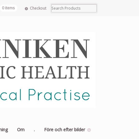
0 items
Checkout
ning
Om
.
Före och efter bilder