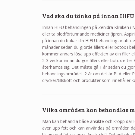
Vad ska du tänka på innan HIFU
Innan HIFU behandlingen på Zenidra Kliniken i M
eller ta blodförtunnande mediciner (Ipren, Aspirin
på innan du bokar din HIFU behandling är att de
månader sedan du gjorde fillers eller botox i 
kommer annars lösa upp effekten av din filler e
2-3 veckor innan du gör fillers eller botox efter
återhämta sig. Det måste gå 1 år sedan du gjor
behandlingsområdet. 2 år om det är PLA eller P
drycker/tillskott och produkter som innehåller k
Vilka områden kan behandlas m
Man kan behandla både ansikte och kropp där l
även upp fett och kan användas på områden där
bli av med fettcellerna. Ansiktslyft Dubbelhak