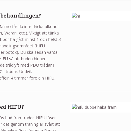
 behandlingen?
almö får du inte dricka alkohol
, Waran, etc.). Viktigt att tänka
t bör ha gått minst 1 och helst 3
behandlingsområdet (HIFU
ller botox). Du ska sedan vänta
 HIFU så att huden hinner
de trådlyft med PDO trådar i
CL trådar. Undvik
offein 4 timmar före din HIFU.
ed HIFU?
ös hud framträder. HIFU löser
 det genom träning är svårt att
a Rökrynkor Runt ögonen Panna