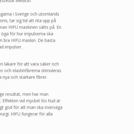
Estetisk Medicin.
garna i Sverige och utomlands
i, tar sig tid att rita upp på
nnan HIFU maskinen sätts på. En
t öga för hur impulserna ska
 en bra HIFU maskin. De bästa
ad impulser.
en läkare för att vara säker och
n och elastinfibrerna stimuleras
 nya och starkare fibrer.
 ge resultat, men har man
 Effekten vid mycket lös hud är
kligt god för att man ska överväga
irurgi. HIFU fungerar för alla