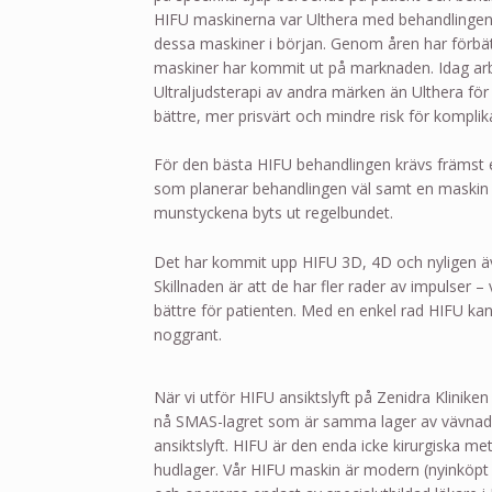
HIFU maskinerna var Ulthera med behandlingen
dessa maskiner i början. Genom åren har förbät
maskiner har kommit ut på marknaden. Idag ar
Ultraljudsterapi av andra märken än Ulthera för a
bättre, mer prisvärt och mindre risk för komplik
För den bästa HIFU behandlingen krävs främst e
som planerar behandlingen väl samt en maski
munstyckena byts ut regelbundet.
Det har kommit upp HIFU 3D, 4D och nyligen 
Skillnaden är att de har fler rader av impulser –
bättre för patienten. Med en enkel rad HIFU k
noggrant.
När vi utför HIFU ansiktslyft på Zenidra Kliniken
nå SMAS-lagret som är samma lager av vävnad s
ansiktslyft. HIFU är den enda icke kirurgiska me
hudlager. Vår HIFU maskin är modern (nyinköpt i