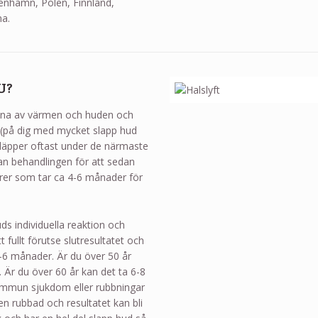
penhamn, Polen, Finnland,
na.
U?
rena av värmen och huden och
t (på dig med mycket slapp hud
släpper oftast under de närmaste
an behandlingen för att sedan
brer som tar ca 4-6 månader för
ds individuella reaktion och
 fullt förutse slutresultatet och
-6 månader. Är du över 50 år
t. Är du över 60 år kan det ta 6-8
oimmun sjukdom eller rubbningar
en rubbad och resultatet kan bli