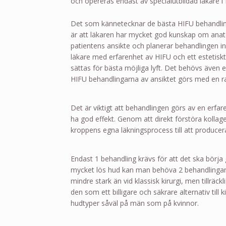
och opereras endast av specialutbildad läkare i 
Det som kännetecknar de bästa HIFU behandlin
är att läkaren har mycket god kunskap om anatom
patientens ansikte och planerar behandlingen i
läkare med erfarenhet av HIFU och ett estetisk
sättas för bästa möjliga lyft. Det behövs även
HIFU behandlingarna av ansiktet görs med en r
Det är viktigt att behandlingen görs av en erfar
ha god effekt. Genom att direkt förstöra kollage
kroppens egna läkningsprocess till att producera
Endast 1 behandling krävs för att det ska börja
mycket lös hud kan man behöva 2 behandlingar.
mindre stark än vid klassisk kirurgi, men tillräc
den som ett billigare och säkrare alternativ till k
hudtyper såväl på män som på kvinnor.