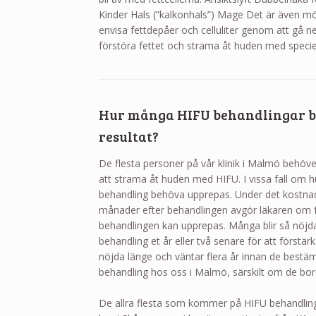
Kinder Hals (”kalkonhals”) Mage Det är även möj
envisa fettdepåer och celluliter genom att gå
förstöra fettet och strama åt huden med speci
Hur många HIFU behandlingar b
resultat?
De flesta personer på vår klinik i Malmö behöv
att strama åt huden med HIFU. I vissa fall om h
behandling behöva upprepas. Under det kostnad
månader efter behandlingen avgör läkaren om ful
behandlingen kan upprepas. Många blir så nöjd
behandling et år eller två senare för att förstärk
nöjda länge och väntar flera år innan de bestä
behandling hos oss i Malmö, särskilt om de bor
De allra flesta som kommer på HIFU behandling