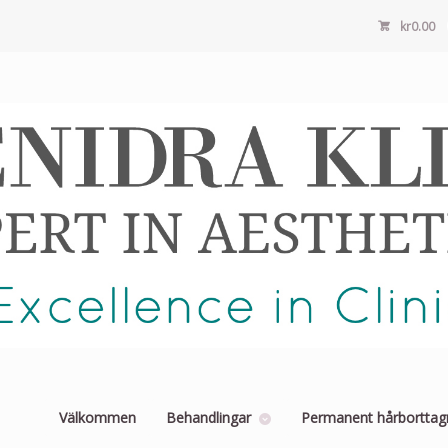
kr
0.00
Välkommen
Behandlingar
Permanent hårborttag