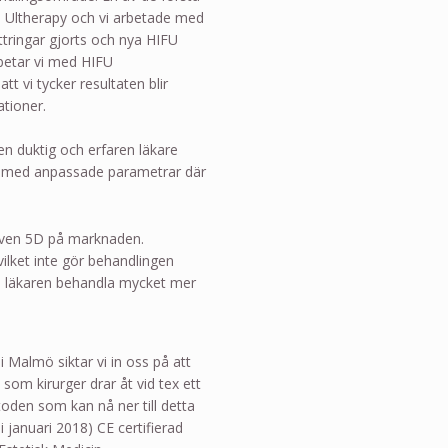
 Ultherapy och vi arbetade med
tringar gjorts och nya HIFU
betar vi med HIFU
tt vi tycker resultaten blir
ationer.
n duktig och erfaren läkare
n med anpassade parametrar där
även 5D på marknaden.
 vilket inte gör behandlingen
an läkaren behandla mycket mer
 i Malmö siktar vi in oss på att
om kirurger drar åt vid tex ett
toden som kan nå ner till detta
 januari 2018) CE certifierad