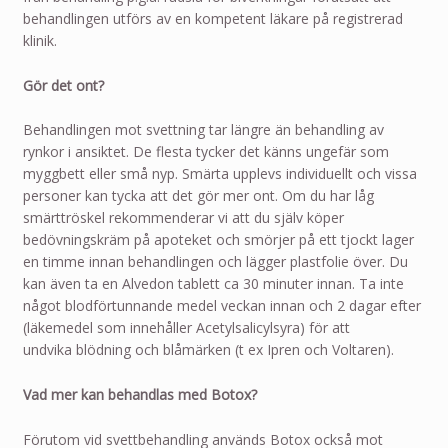
behandlingen utförs av en kompetent läkare på registrerad
klinik.
Gör det ont?
Behandlingen mot svettning tar längre än behandling av
rynkor i ansiktet. De flesta tycker det känns ungefär som
myggbett eller små nyp. Smärta upplevs individuellt och vissa
personer kan tycka att det gör mer ont. Om du har låg
smärttröskel rekommenderar vi att du själv köper
bedövningskräm på apoteket och smörjer på ett tjockt lager
en timme innan behandlingen och lägger plastfolie över. Du
kan även ta en Alvedon tablett ca 30 minuter innan. Ta inte
något blodförtunnande medel veckan innan och 2 dagar efter
(läkemedel som innehåller Acetylsalicylsyra) för att
undvika blödning och blåmärken (t ex Ipren och Voltaren).
Vad mer kan behandlas med Botox?
Förutom vid svettbehandling används Botox också mot