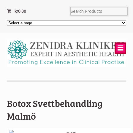
kr
0.00
²
Botox Svettbehandling
Malmö