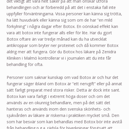
det viktigt att vara helt säker på att man önskar utföra
behandlingen och är förberedd på att det i enstaka fall inte
uppfyller förväntningarna. Vissa personer kan känna sig trötta,
ha lätt huvudvärk eller känna sig som om de har ”en mild
förkylning” i några dagar efter Botox. En oönskad effekt kan
vara att botox inte fungerar alls eller för lite. Har du gjort
Botox oftare än var tredje månad kan du ha utvecklat
antikroppar som bryter ner proteinet och då kommer Botox
aldrig mer att fungera. Gör du Botox hos läkare på Zenidra
Kliniken i Malmö kontrollerar vi i journalen att du inte får
behandling för ofta.
Personer som saknar kunskap om vad Botox är och hur det
fungerar säger ibland om Botox är “ett nervgift” eller på annat
sätt farligt preparat med stora risker. Detta är dock inte sant.
Botox kan vara farligt i extremt höga doser och om det
används av en okunnig behandlare, men på det sätt det
hanteras och används inom den svenska skönhets- och
sjukvården av läkare är riskerna i praktiken mycket små. Den
som har besvär som kan behandlas med Botox bör inte avstå
från behandling p.g.a. rädsla för biverkningar förutsatt att