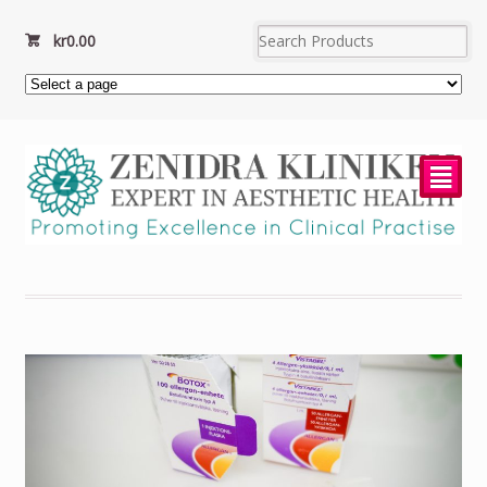
kr
0.00
²