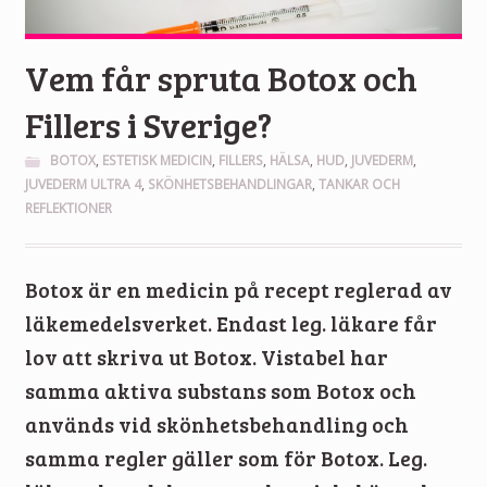
Vem får spruta Botox och
Fillers i Sverige?
BOTOX
,
ESTETISK MEDICIN
,
FILLERS
,
HÄLSA
,
HUD
,
JUVEDERM
,
JUVEDERM ULTRA 4
,
SKÖNHETSBEHANDLINGAR
,
TANKAR OCH
REFLEKTIONER
Botox är en medicin på recept reglerad av
läkemedelsverket. Endast leg. läkare får
lov att skriva ut Botox. Vistabel har
samma aktiva substans som Botox och
används vid skönhetsbehandling och
samma regler gäller som för Botox. Leg.