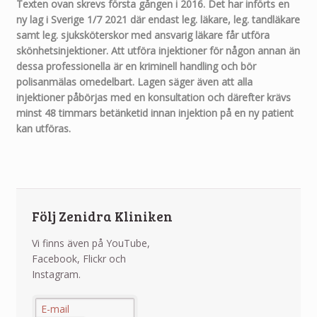
Texten ovan skrevs första gången i 2016. Det har införts en
ny lag i Sverige 1/7 2021 där endast leg. läkare, leg. tandläkare
samt leg. sjuksköterskor med ansvarig läkare får utföra
skönhetsinjektioner. Att utföra injektioner för någon annan än
dessa professionella är en kriminell handling och bör
polisanmälas omedelbart. Lagen säger även att alla
injektioner påbörjas med en konsultation och därefter krävs
minst 48 timmars betänketid innan injektion på en ny patient
kan utföras.
Följ Zenidra Kliniken
Vi finns även på YouTube,
Facebook, Flickr och
Instagram.