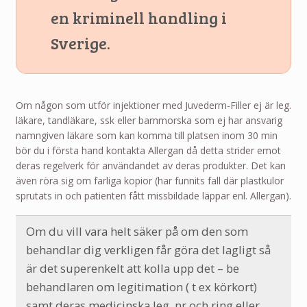
en kriminell handling i
Sverige.
Om någon som utför injektioner med Juvederm-Filler ej är leg.
läkare, tandläkare, ssk eller barnmorska som ej har ansvarig
namngiven läkare som kan komma till platsen inom 30 min
bör du i första hand kontakta Allergan då detta strider emot
deras regelverk för användandet av deras produkter. Det kan
även röra sig om farliga kopior (har funnits fall där plastkulor
sprutats in och patienten fått missbildade läppar enl. Allergan).
Om du vill vara helt säker på om den som
behandlar dig verkligen får göra det lagligt så
är det superenkelt att kolla upp det – be
behandlaren om legitimation ( t ex körkort)
samt deras medicinska leg. nr och ring eller