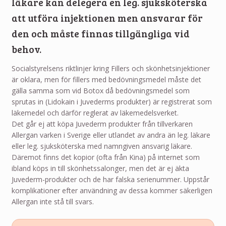
läkare kan delegera en leg. sjuksköterska
att utföra injektionen men ansvarar för
den och måste finnas tillgängliga vid
behov.
Socialstyrelsens riktlinjer kring Fillers och skönhetsinjektioner
är oklara, men för fillers med bedövningsmedel måste det
gälla samma som vid Botox då bedövningsmedel som
sprutas in (Lidokain i Juvederms produkter) är registrerat som
läkemedel och därför reglerat av läkemedelsverket.
Det går ej att köpa Juvederm produkter från tillverkaren
Allergan varken i Sverige eller utlandet av andra än leg. läkare
eller leg. sjuksköterska med namngiven ansvarig läkare.
Däremot finns det kopior (ofta från Kina) på internet som
ibland köps in till skönhetssalonger, men det är ej äkta
Juvederm-produkter och de har falska serienummer. Uppstår
komplikationer efter användning av dessa kommer säkerligen
Allergan inte stå till svars.