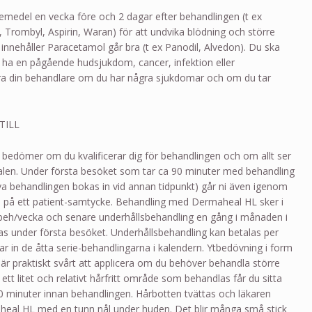
emedel en vecka före och 2 dagar efter behandlingen (t ex
yl, Trombyl, Aspirin, Waran) för att undvika blödning och större
nnehåller Paracetamol går bra (t ex Panodil, Alvedon). Du ska
r ha en pågående hudsjukdom, cancer, infektion eller
ra din behandlare om du har några sjukdomar och om du tar
TILL
n bedömer om du kvalificerar dig för behandlingen och om allt ser
urnalen. Under första besöket som tar ca 90 minuter med behandling
lva behandlingen bokas in vid annan tidpunkt) går ni även igenom
va på ett patient-samtycke. Behandling med Dermaheal HL sker i
 beh/vecka och senare underhållsbehandling en gång i månaden i
as under första besöket. Underhållsbehandling kan betalas per
ar in de åtta serie-behandlingarna i kalendern. Ytbedövning i form
r praktiskt svårt att applicera om du behöver behandla större
t litet och relativt hårfritt område som behandlas får du sitta
 minuter innan behandlingen. Hårbotten tvättas och läkaren
aheal HL med en tunn nål under huden. Det blir många små stick