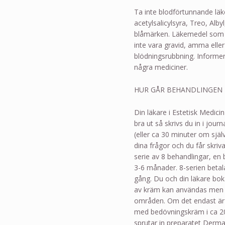
Ta inte blodförtunnande läk
acetylsalicylsyra, Treo, Alb
blåmärken. Läkemedel som i
inte vara gravid, amma elle
blödningsrubbning. Informe
några mediciner.
HUR GÅR BEHANDLINGEN 
Din läkare i Estetisk Medici
bra ut så skrivs du in i jo
(eller ca 30 minuter om sjä
dina frågor och du får skri
serie av 8 behandlingar, en
3-6 månader. 8-serien betal
gång. Du och din läkare bok
av kräm kan användas men ä
områden. Om det endast är et
med bedövningskräm i ca 20
sprutar in preparatet Derm