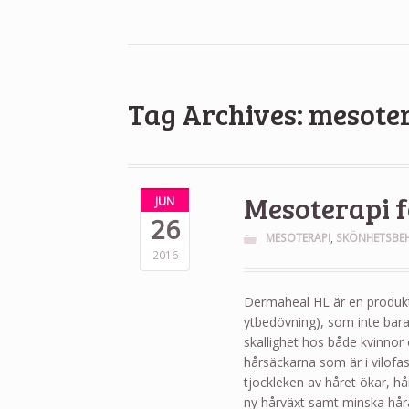
Tag Archives: mesote
Mesoterapi f
JUN
26
MESOTERAPI
,
SKÖNHETSBE
2016
Dermaheal HL är en produkt
ytbedövning), som inte bar
skallighet hos både kvinnor
hårsäckarna som är i vilofa
tjockleken av håret ökar, h
ny hårväxt samt minska håra