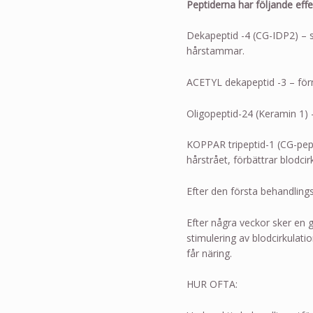
Peptiderna har följande effe
Dekapeptid -4 (CG-IDP2) – s
hårstammar.
ACETYL dekapeptid -3 – förn
Oligopeptid-24 (Keramin 1) –
KOPPAR tripeptid-1 (CG-pep
hårstrået, förbättrar blodci
Efter den första behandlings
Efter några veckor sker en 
stimulering av blodcirkulat
får näring.
HUR OFTA: