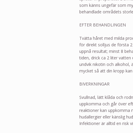
som känns ungefär som myg
behandlade områdets storle
EFTER BEHANDLINGEN
Tvätta håret med milda prod
för direkt solljus de första
uppnå resultat; minst 8 be
tiden, drick ca 2 liter vatt
undvik nikotin och alkohol, 
mycket så att din kropp kan
BIVERKNINGAR
Svullnad, lätt klåda och ro
uppkomma och går över efter
reaktioner kan uppkomma me
hudallergier eller känslig h
Infektioner är alltid en risk v