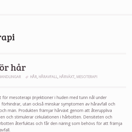
rapi
ör hår
HANDLINGAR
HÅR
,
HÅRAVFALL
,
HÅRVÄXT
,
MESOTERAPI
 för mesoterapi (injektioner i huden med tunn nål under
a förhindrar, utan också minskar symptomen av håravfall och
 och män. Produkten främjar hårväxt genom att återuppliva
sen och stimulerar cirkulationen i hårbotten. Densiteten och
årbotten återfuktas och får den näring som behövs för att främja
vfall.