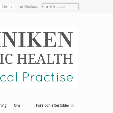
0 items
Checkout
ning
Om
.
Före och efter bilder