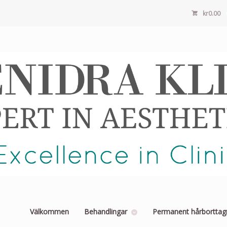
kr
0.00
Välkommen
Behandlingar
Permanent hårborttag