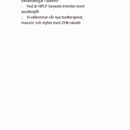
behandlingar i Malmö?
Vad är HIFU? Senaste trenden inom
ansiktslyft!
Vi välkomnar vår nya hudterapeut,
massör och stylist med 25% rabatt!