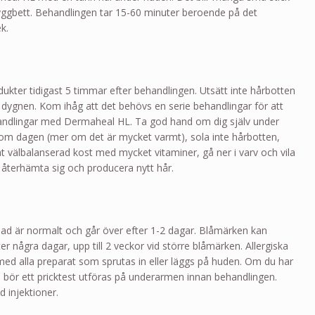
gbett. Behandlingen tar 15-60 minuter beroende på det
k.
ukter tidigast 5 timmar efter behandlingen. Utsätt inte hårbotten
 2 dygnen. Kom ihåg att det behövs en serie behandlingar för att
handlingar med Dermaheal HL. Ta god hand om dig själv under
en om dagen (mer om det är mycket varmt), sola inte hårbotten,
ät välbalanserad kost med mycket vitaminer, gå ner i varv och vila
 återhämta sig och producera nytt hår.
dnad är normalt och går över efter 1-2 dagar. Blåmärken kan
 några dagar, upp till 2 veckor vid större blåmärken. Allergiska
d alla preparat som sprutas in eller läggs på huden. Om du har
ud bör ett pricktest utföras på underarmen innan behandlingen.
id injektioner.