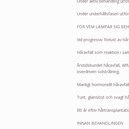
Under aktiv behandling utfö
Under underhållsfasen utfö
FÖR VEM LÄMPAR SIG BE
Vid progressiv förlust av hår 
Håravfall som reaktion i sam
Årstidsbundet håravfall, diff
överdriven solstrålning.
Manligt hormonellt håravfall
Tunt, glanslöst och svagt hår
Ett år efter hårtransplantati
INNAN BEHANDLINGEN