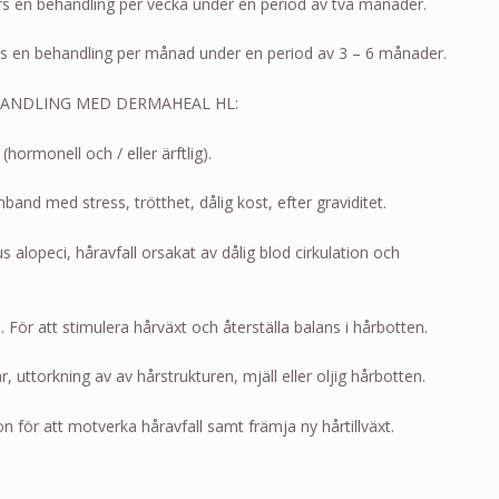
rs en behandling per vecka under en period av två månader.
rs en behandling per månad under en period av 3 – 6 månader.
HANDLING MED DERMAHEAL HL:
(hormonell och / eller ärftlig).
band med stress, trötthet, dålig kost, efter graviditet.
us alopeci, håravfall orsakat av dålig blod cirkulation och
. För att stimulera hårväxt och återställa balans i hårbotten.
, uttorkning av av hårstrukturen, mjäll eller oljig hårbotten.
on för att motverka håravfall samt främja ny hårtillväxt.