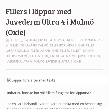
Fillers i läppar med
Juvederm Ultra 4 i Malmö
(Oxie)
FILLERS
,
JUVEDERM
,
JUVEDERM ULTRA 4
,
SKÖNHETSBEHANDLINGAR
FILLER HOS LÄKARE I MALMÖ
,
FILLER HOS LÄKARE I OXIE
,
FILLER
LÄPPAR I MALMÖ
,
FILLER LÄPPAR I OXIE
,
FILLERS BILLIGT I MALMÖ
,
FILLERS I MALMÖ
,
FILLERS I OXIE
,
JUVEDERM I MALMÖ
,
JUVEDERM I OXIE
,
JUVEDERM ULTRA 4 I MALMÖ
,
JUVEDERM ULTRA 4 I OXIE
Undrar du kanske hur väl Fillers fungerar för läpparna?
För enklare behandlingar brukar det räcka med en behandling.