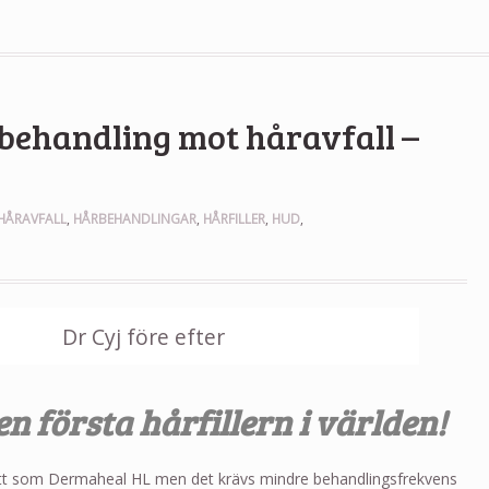
behandling mot håravfall –
HÅRAVFALL
,
HÅRBEHANDLINGAR
,
HÅRFILLER
,
HUD
,
en första hårfillern i världen!
t som Dermaheal HL men det krävs mindre behandlingsfrekvens