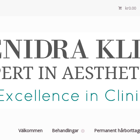
kr
0.00
Välkommen
Behandlingar
Permanent hårborttag