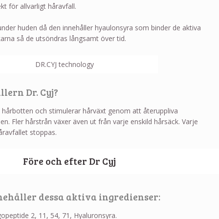
 för allvarligt håravfall.
 under huden då den innehåller hyaulonsyra som binder de aktiva
arna så de utsöndras långsamt över tid.
lern Dr. Cyj?
 i hårbotten och stimulerar hårväxt genom att återuppliva
en. Fler hårstrån växer även ut från varje enskild hårsäck. Varje
åravfallet stoppas.
innehåller dessa aktiva ingredienser:
gopeptide 2, 11, 54, 71, Hyaluronsyra.