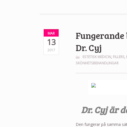
Fungerande 
MAR
13
Dr. Cyj
2017
ESTETISK MEDICIN
,
FILLERS
,
SKÖNHETSBEHANDLINGAR
Dr. Cyj är d
Den fungerar på samma sät