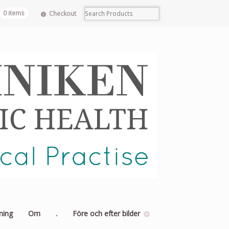
0 items
Checkout
ning
Om
.
Före och efter bilder