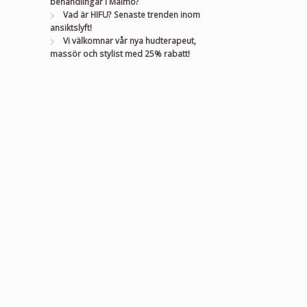
behandlingar i Malmö?
Vad är HIFU? Senaste trenden inom
ansiktslyft!
Vi välkomnar vår nya hudterapeut,
massör och stylist med 25% rabatt!