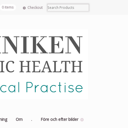
0 items
Checkout
ning
Om
.
Före och efter bilder