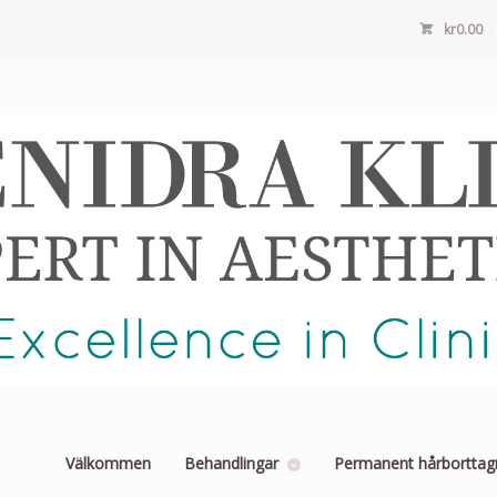
kr
0.00
Välkommen
Behandlingar
Permanent hårborttag