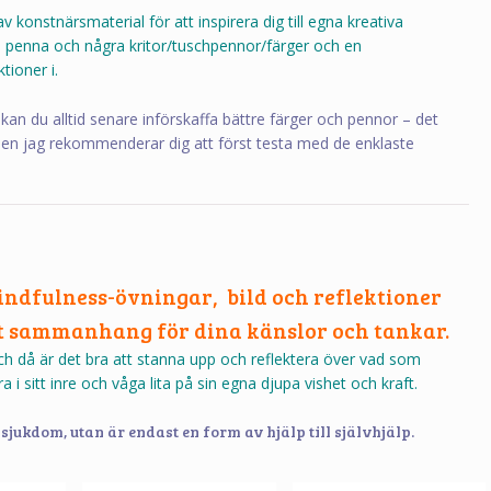
v konstnärsmaterial för att inspirera dig till egna kreativa
 penna och några kritor/tuschpennor/färger och en
tioner i.
kan du alltid senare införskaffa bättre färger och pennor – det
 men jag rekommenderar dig att först testa med de enklaste
dfulness-övningar, bild och reflektioner
gt sammanhang för dina känslor och tankar.
och då är det bra att stanna upp och reflektera över vad som
a i sitt inre och våga lita på sin egna djupa vishet och kraft.
 sjukdom, utan är endast en form av hjälp till självhjälp.