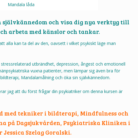
n självkännedom och visa dig nya verktyg till
 och arbeta med känslor och tankar.
att alla kan ta del av den, oavsett i vilket psykiskt läge man
r: stressrelaterad utbrändhet, depression, ångest och emotionell
mänpsykiatriska vuxna patienter, men lämpar sig även bra för
m bildterapi, Mandalamålning och öka sin självkännedom.
 jag att du först frågar din psykiatriker om denna kursen är
 med tekniker i bildterapi, Mindfulness och
a på Dagsjukvården, Psykiatriska Kliniken i
 Jessica Szelag Goralski.